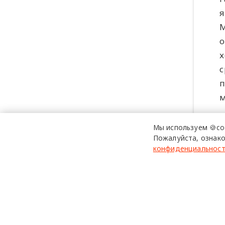
я
М
о
х
с
п
м
Мы используем 🍪co
Пожалуйста, ознако
конфиденциальнос