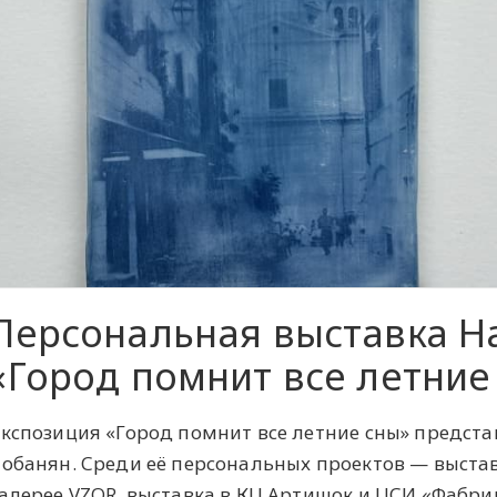
Персональная выставка Н
«Город помнит все летние
кспозиция «Город помнит все летние сны» предст
обанян. Среди её персональных проектов — выставк
алерее VZOR, выставка в КЦ Артишок и ЦСИ «Фабрик