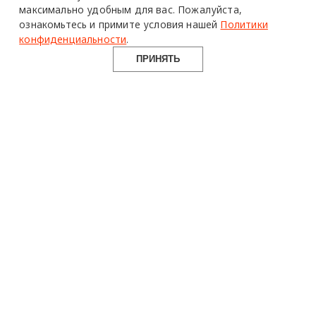
максимально удобным для вас.
Пожалуйста,
ознакомьтесь и примите условия нашей
Политики
конфиденциальности
.
ПРИНЯТЬ
design mate
Design Mate - независимое интернет издание о дизайне во
всех его проявлениях. Создаем авторский контент для
дизайнеров, архитекторов и всех неравнодушных к
красоте с 2016 года.
© 2016-2026 Все права защищены