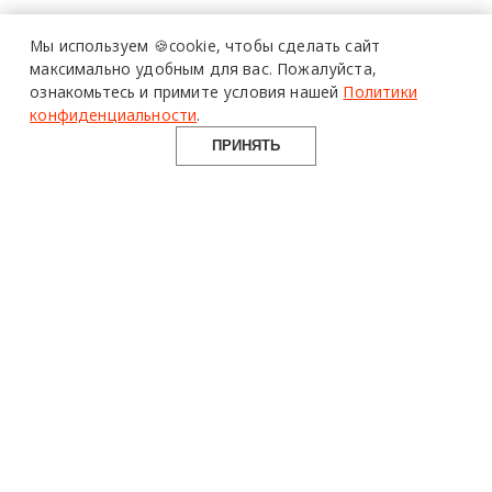
Мы используем 🍪cookie,
чтобы сделать сайт
максимально удобным для вас.
Пожалуйста,
ознакомьтесь и примите условия нашей
Политики
конфиденциальности
.
ПРИНЯТЬ
design mate
Design Mate - независимое интернет издание о дизайне во
всех его проявлениях. Создаем авторский контент для
дизайнеров, архитекторов и всех неравнодушных к
красоте с 2016 года.
© 2016-2026 Все права защищены