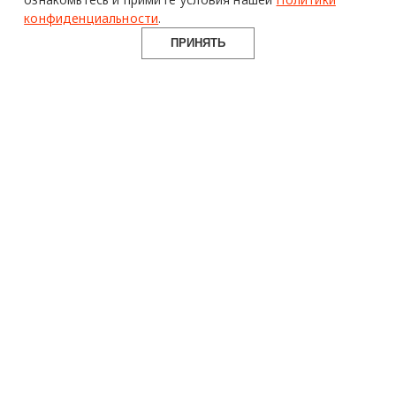
конфиденциальности
.
ПРИНЯТЬ
design mate
Design Mate - независимое интернет издание о дизайне во
всех его проявлениях. Создаем авторский контент для
дизайнеров, архитекторов и всех неравнодушных к
красоте с 2016 года.
© 2016-2026 Все права защищены
О ПРОЕКТЕ
РУБРИКИ
СОЦСЕТИ
Команда
Читать
Telegram