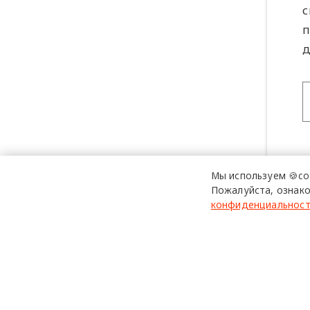
с
п
д
Мы используем 🍪co
Пожалуйста, ознако
конфиденциальнос