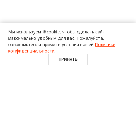
Мы используем 🍪cookie,
чтобы сделать сайт
максимально удобным для вас.
Пожалуйста,
ознакомьтесь и примите условия нашей
Политики
конфиденциальности
.
ПРИНЯТЬ
design mate
Design Mate - независимое интернет издание о дизайне во
всех его проявлениях. Создаем авторский контент для