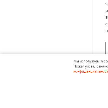
ч
р
в
а
в
Мы используем 🍪co
Пожалуйста, ознако
конфиденциальнос