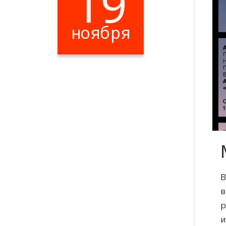
19
ноября
Цена: 200 ​₽​
В
в
р
и