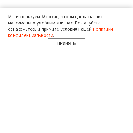
Мы используем 🍪cookie,
чтобы сделать сайт
максимально удобным для вас.
Пожалуйста,
ознакомьтесь и примите условия нашей
Политики
конфиденциальности
.
ПРИНЯТЬ
design mate
Design Mate - независимое интернет издание о дизайне во
всех его проявлениях. Создаем авторский контент для
дизайнеров, архитекторов и всех неравнодушных к
красоте с 2016 года.