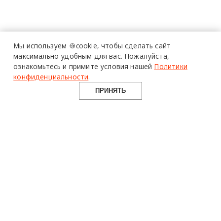
Мы используем 🍪cookie,
чтобы сделать сайт
максимально удобным для вас.
Пожалуйста,
ознакомьтесь и примите условия нашей
Политики
конфиденциальности
.
ПРИНЯТЬ
design mate
Design Mate - независимое интернет издание о дизайне во
всех его проявлениях. Создаем авторский контент для
дизайнеров, архитекторов и всех неравнодушных к