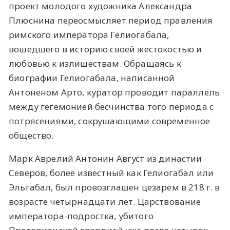
проект молодого художника Александра
Плюснина переосмысляет период правления
римского императора Гелиогабала,
вошедшего в историю своей жестокостью и
любовью к излишествам. Обращаясь к
биографии Гелиогабала, написанной
Антоненом Арто, куратор проводит параллель
между гегемонией бесчинства того периода с
потрясениями, сокрушающими современное
общество.
Марк Аврелий Антонин Август из династии
Северов, более известный как Гелиогабал или
Эльгабал, был провозглашен цезарем в 218 г. в
возрасте четырнадцати лет. Царствование
императора-подростка, убитого