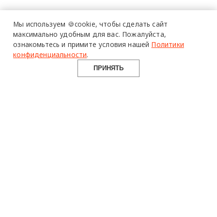
Мы используем 🍪cookie,
чтобы сделать сайт
максимально удобным для вас.
Пожалуйста,
ознакомьтесь и примите условия нашей
Политики
конфиденциальности
.
ПРИНЯТЬ
design mate
Design Mate - независимое интернет издание о дизайне во
всех его проявлениях. Создаем авторский контент для
дизайнеров, архитекторов и всех неравнодушных к
красоте с 2016 года.