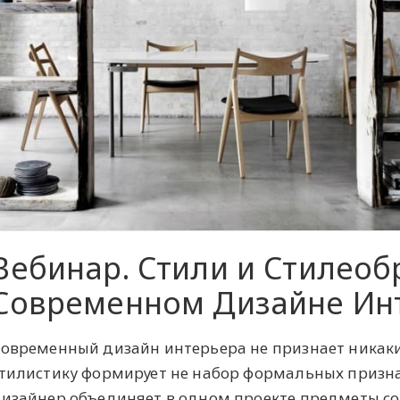
Вебинар. Стили и Стилеоб
Современном Дизайне Ин
овременный дизайн интерьера не признает никаких
тилистику формирует не набор формальных признак
изайнер объединяет в одном проекте предметы со