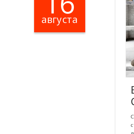
16
августа
Цена: 2000 ​₽​
С
с
д