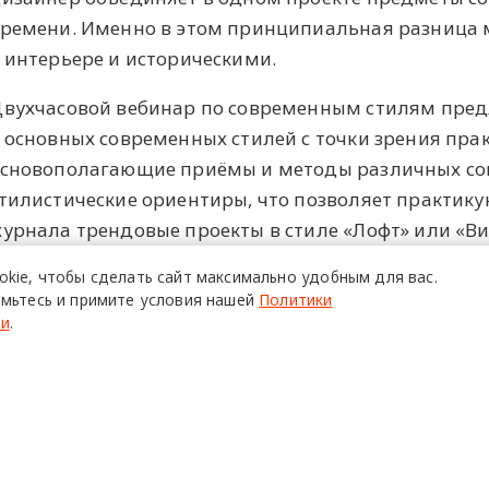
ремени. Именно в этом принципиальная разница
 интерьере и историческими.
вухчасовой вебинар по современным стилям пред
 основных современных стилей с точки зрения пра
сновополагающие приёмы и методы различных со
тилистические ориентиры, что позволяет практик
урнала трендовые проекты в стиле «Лофт» или «Ви
никальные произведения.
okie,
чтобы сделать сайт
максимально удобным для вас.
мьтесь и примите условия нашей
Политики
рограмма, предложенная Виктором Дембовским, эт
ти
.
а экскурсе в историю культуры, а на анализе сов
рупнейших мировых выставок дизайна, таких как iS
MM Cologne в Кёльне.
ПОЙТИ