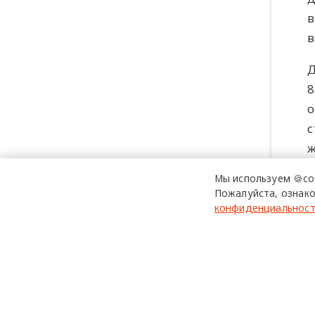
в
в
Д
8
о
с
ж
у
Мы используем 🍪co
Пожалуйста, ознако
П
конфиденциальнос
н
к
I