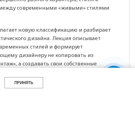
 между современными «живыми» стилями
лагает новую классификацию и разбирает
ктического дизайна. Лекция описывает
временных стилей и формирует
ующему дизайнеру не копировать из
нтаж», а создавать свои собственные
ПРИНЯТЬ
о авторская разработка, основанная не
ременной мировой практики дизайна и
aloni в Милане, Maison&Objet в Париже и