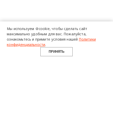
Мы используем 🍪cookie,
чтобы сделать сайт
максимально удобным для вас.
Пожалуйста,
ознакомьтесь и примите условия нашей
Политики
конфиденциальности
.
ПРИНЯТЬ
design mate
Design Mate - независимое интернет издание о дизайне во
всех его проявлениях. Создаем авторский контент для