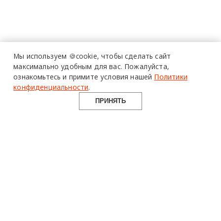
Мы используем 🍪cookie,
чтобы сделать сайт
максимально удобным для вас.
Пожалуйста,
ознакомьтесь и примите условия нашей
Политики
конфиденциальности
.
ПРИНЯТЬ
design mate
Design Mate - независимое интернет издание о дизайне во
всех его проявлениях. Создаем авторский контент для