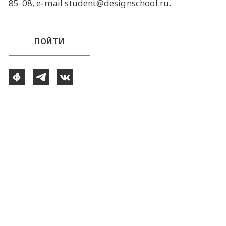
85-08, e‑mail student@designschool.ru.
ПОЙТИ