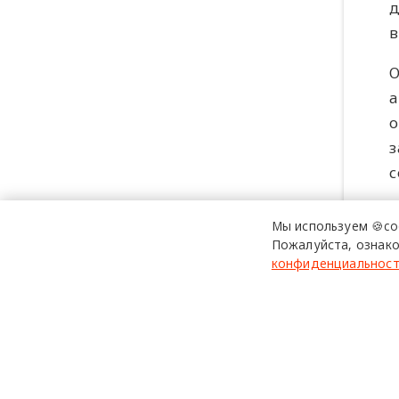
д
в
О
а
о
з
с
Г
Мы используем 🍪co
к
Пожалуйста, ознако
конфиденциальнос