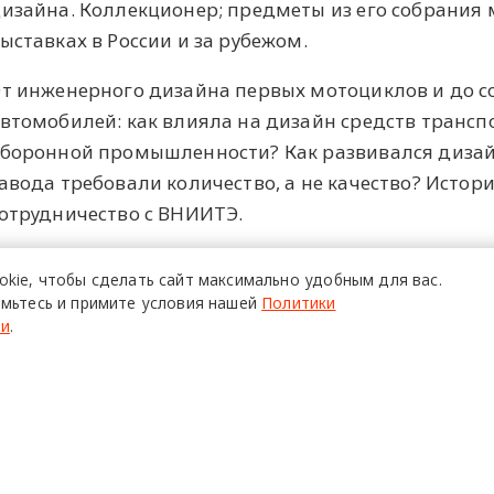
изайна. Коллекционер; предметы из его собрания
ыставках в России и за рубежом.
т инженерного дизайна первых мотоциклов и до 
втомобилей: как влияла на дизайн средств транс
боронной промышленности? Как развивался дизайн
авода требовали количество, а не качество? Исто
отрудничество с ВНИИТЭ.
енеральный спонсор проекта: «Промсвязьбанк», те
okie,
чтобы сделать сайт
максимально удобным для вас.
омпания Arlight
мьтесь и примите условия нашей
Политики
ти
.
ПОЙТИ