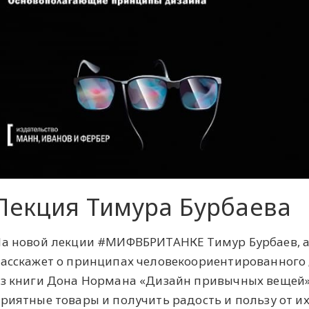
Лекция Тимура Бурбаева
а новой лекции #МИФВБРИТАНКЕ Тимур Бурбаев, а
асскажет о принципах человекоориентированного 
з книги Дона Нормана «Дизайн привычных вещей»
риятные товары и получить радость и пользу от и