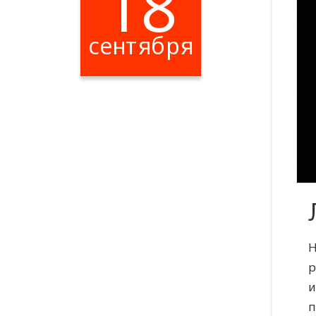
18
сентября
Н
р
и
п