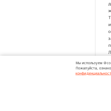
д
ж
Т
и
о
з
п
Л
и
Мы используем 🍪co
Пожалуйста, ознако
конфиденциальнос