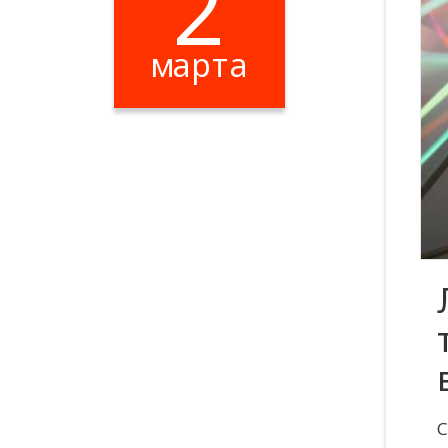
2
марта
С