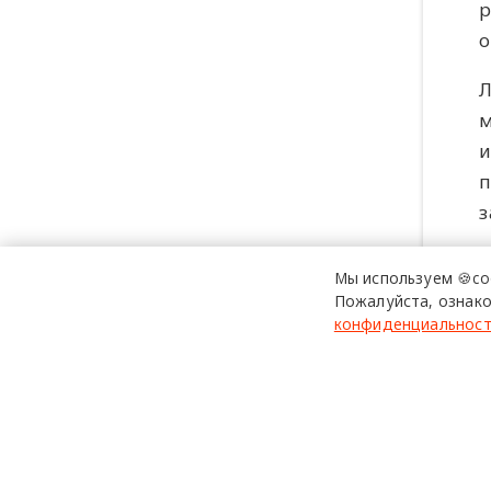
р
о
Л
м
и
п
з
Л
Мы используем 🍪co
о
Пожалуйста, ознако
конфиденциальнос