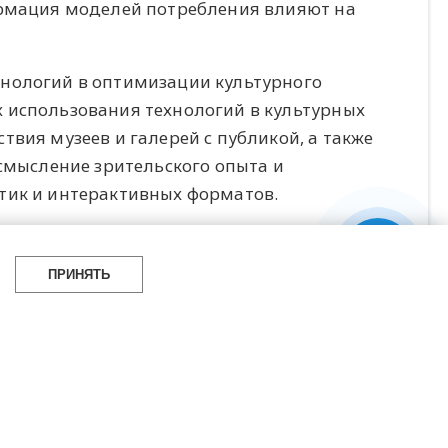
ормация моделей потребления влияют на
нологий в оптимизации культурного
 использования технологий в культурных
вия музеев и галерей с публикой, а также
осмысление зрительского опыта и
тик и интерактивных форматов.
практики культурного лидерства»,
Гараж» и Британским Советом.
ПРИНЯТЬ