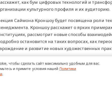
асскажет, как бум цифровых технологий и трансф
рганизации культурного профиля и их аудиторию.
екция Саймона Кроншоу будет посвящена роли тех
енеджмента. Кроншоу расскажет о ярких примерах
нституциях, рассмотрит новые способы взаимодейст
одробно остановится на таких вопросах, как пере
арождение и развитие новых художественных прак
екция проходит в рамках цикла лекций «Теории и 
okie,
чтобы сделать сайт
максимально удобным для вас.
рганизованного Музеем современного искусства «
мьтесь и примите условия нашей
Политики
ти
.
ПОЙТИ