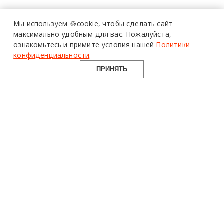
Мы используем 🍪cookie,
чтобы сделать сайт
максимально удобным для вас.
Пожалуйста,
ознакомьтесь и примите условия нашей
Политики
конфиденциальности
.
ПРИНЯТЬ
design mate
Design Mate - независимое интернет издание о дизайне во
всех его проявлениях. Создаем авторский контент для
дизайнеров, архитекторов и всех неравнодушных к
красоте с 2016 года.