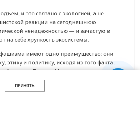
ем, и это связано с экологией, а не
фашистской реакции на сегодняшнюю
мической ненадежностью — и зачастую в
т на себе хрупкость экосистемы.
 фашизма имеют одно преимущество: они
 этику и политику, исходя из того факта,
воей лекции Тимоти Мортон расскажет, на
огии и экономики, а также в чем состоит
ПРИНЯТЬ
рвой книги на русском языке — «Стать
ой издательской программы Музея
 Marginem.