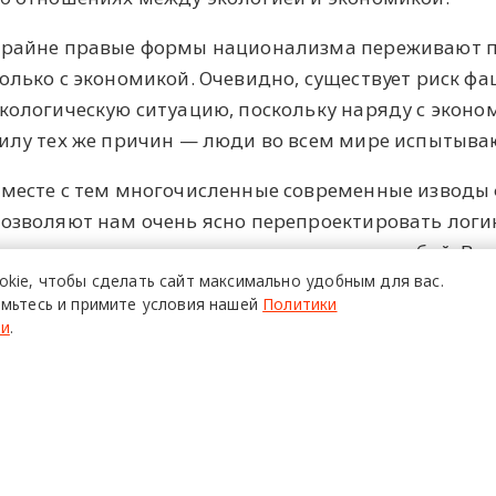
райне правые формы национализма переживают подъ
олько с экономикой. Очевидно, существует риск 
кологическую ситуацию, поскольку наряду с эконо
илу тех же причин — люди во всем мире испытываю
месте с тем многочисленные современные изводы
озволяют нам очень ясно перепроектировать логику,
то экология и экономика связаны между собой. В с
okie,
чтобы сделать сайт
максимально удобным для вас.
то может быть похожа эта новая конфигурация экол
мьтесь и примите условия нашей
Политики
е этика и политика.
ти
.
екция Тимоти Мортона приурочена к выходу его пе
кологичным», опубликованной в рамках совместн
овременного искусства «Гараж» и издательства Ad