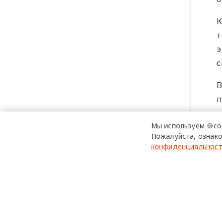
К
т
э
с
В
п
ч
Мы используем 🍪co
ч
Пожалуйста, ознако
е
конфиденциальнос
Л
э
с