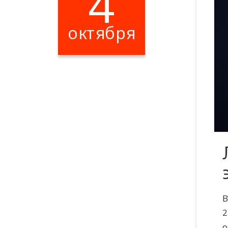
4
октября
В
2
о