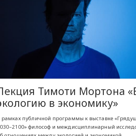
Лекция Тимоти Мортона «
экологию в экономику»
 рамках публичной программы к выставке «Грядущ
030–2100» философ и междисциплинарный исслед
б отношениях между экологией и экономикой.