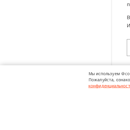
п
В
И
Мы используем 🍪co
Пожалуйста, ознако
конфиденциальнос