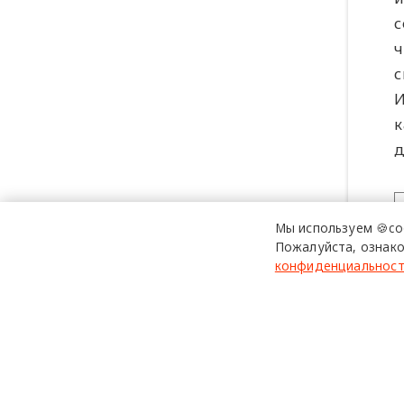
с
ч
с
И
к
д
Мы используем 🍪co
Пожалуйста, ознако
конфиденциальнос