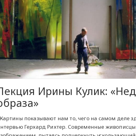
Лекция Ирины Кулик: «Не
образа»
Картины показывают нам то, чего на самом деле зд
нтервью Герхард Рихтер. Современные живописцы
зображением, пытаясь подчеркнуть ускользающий