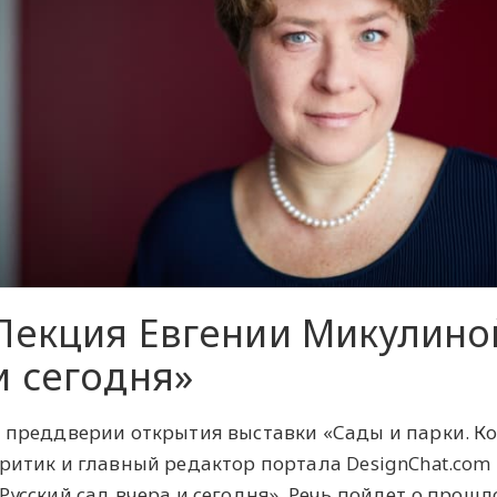
Лекция Евгении Микулиной
и сегодня»
 преддверии открытия выставки «Сады и парки. К
ритик и главный редактор портала DesignChat.co
Русский сад вчера и сегодня». Речь пойдет о про