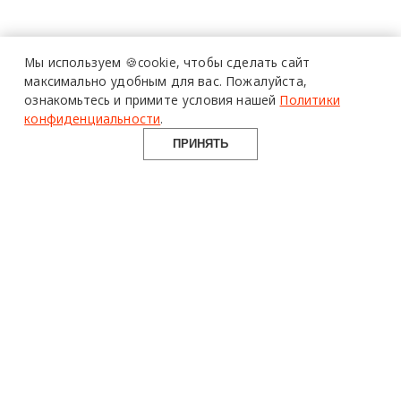
Мы используем 🍪cookie,
чтобы сделать сайт
максимально удобным для вас.
Пожалуйста,
ознакомьтесь и примите условия нашей
Политики
конфиденциальности
.
ПРИНЯТЬ
design mate
Design Mate - независимое интернет издание о дизайне во
всех его проявлениях. Создаем авторский контент для
дизайнеров, архитекторов и всех неравнодушных к
красоте с 2016 года.