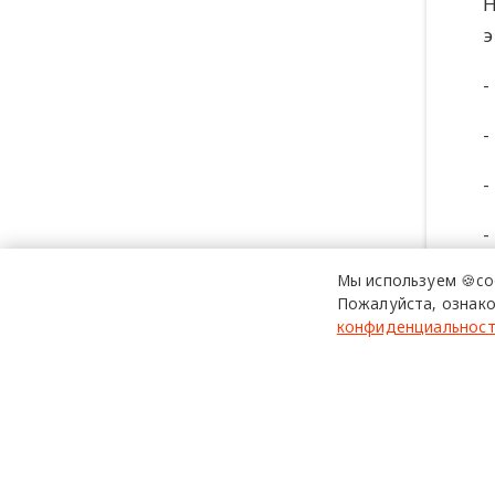
Н
э
-
-
-
-
Мы используем 🍪co
Пожалуйста, ознако
-
конфиденциальнос
-