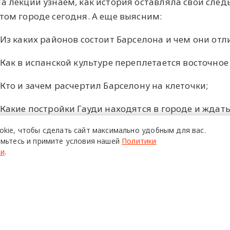
а лекции узнаем, как история оставляла свои след
том городе сегодня. А еще выясним:
 Из каких районов состоит Барселона и чем они отл
 Как в испанской культуре переплетается восточное
 Кто и зачем расчертил Барселону на клеточки;
 Какие постройки Гауди находятся в городе и ждат
Фамилии;
okie,
чтобы сделать сайт
максимально удобным для вас.
мьтесь и примите условия нашей
Политики
 Как Всемирные выставки и Олимпиада изменили о
ти
.
 Почему на набережной выросли небоскребы и как 
ПОЙТИ