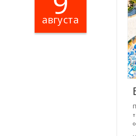
9
августа
Цена: 900 ​₽​
П
т
о