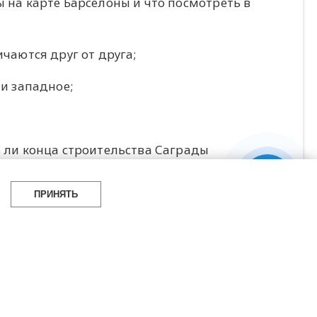
ы на карте Барселоны и что посмотреть в
ичаются друг от друга;
 и западное;
ь ли конца строительства Саграды
ПРИНЯТЬ
блик Барселоны;
урбанизация меняет жизнь города.