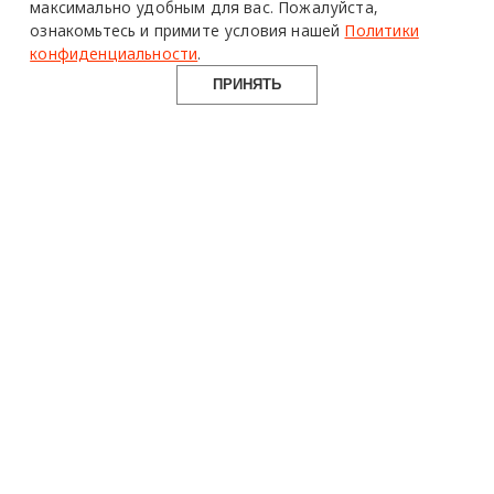
максимально удобным для вас.
Пожалуйста,
ознакомьтесь и примите условия нашей
Политики
конфиденциальности
.
ПРИНЯТЬ
design mate
Design Mate - независимое интернет издание о дизайне во
всех его проявлениях. Создаем авторский контент для
дизайнеров, архитекторов и всех неравнодушных к
красоте с 2016 года.
© 2016-2026 Все права защищены
О ПРОЕКТЕ
РУБРИКИ
СОЦСЕТИ