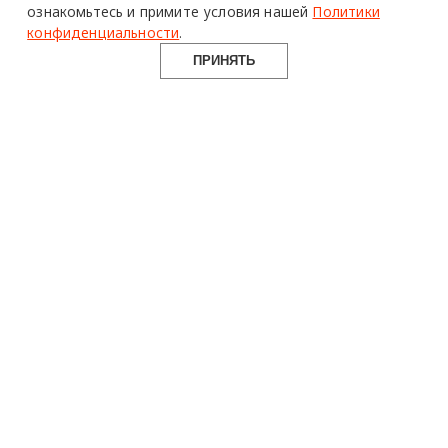
ознакомьтесь и примите условия нашей
Политики
конфиденциальности
.
ПРИНЯТЬ
design mate
Design Mate - независимое интернет издание о дизайне во
всех его проявлениях. Создаем авторский контент для
дизайнеров, архитекторов и всех неравнодушных к
красоте с 2016 года.
© 2016-2026 Все права защищены
О ПРОЕКТЕ
РУБРИКИ
СОЦСЕТИ