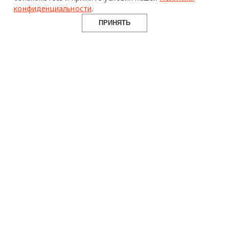
конфиденциальности
.
ПРИНЯТЬ
design mate
Design Mate - независимое интернет издание о дизайне во
всех его проявлениях. Создаем авторский контент для
дизайнеров, архитекторов и всех неравнодушных к
красоте с 2016 года.
© 2016-2026 Все права защищены
О ПРОЕКТЕ
РУБРИКИ
СОЦСЕТИ
Команда
Читать
Telegram