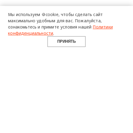
Мы используем 🍪cookie,
чтобы сделать сайт
максимально удобным для вас.
Пожалуйста,
ознакомьтесь и примите условия нашей
Политики
конфиденциальности
.
ПРИНЯТЬ
design mate
Design Mate - независимое интернет издание о дизайне во
всех его проявлениях. Создаем авторский контент для
дизайнеров, архитекторов и всех неравнодушных к
красоте с 2016 года.