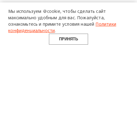
Мы используем 🍪cookie,
чтобы сделать сайт
максимально удобным для вас.
Пожалуйста,
ознакомьтесь и примите условия нашей
Политики
конфиденциальности
.
ПРИНЯТЬ
design mate
Design Mate - независимое интернет издание о дизайне во
всех его проявлениях. Создаем авторский контент для
дизайнеров, архитекторов и всех неравнодушных к
красоте с 2016 года.
© 2016-2026 Все права защищены