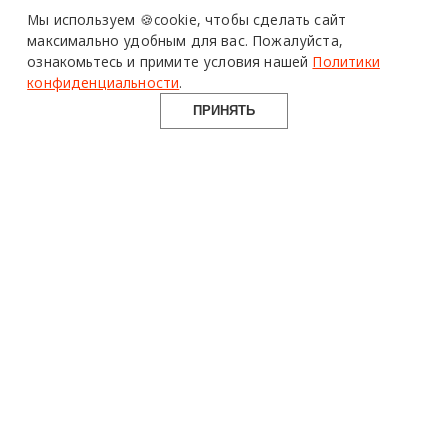
Мы используем 🍪cookie,
чтобы сделать сайт
максимально удобным для вас.
Пожалуйста,
ознакомьтесь и примите условия нашей
Политики
конфиденциальности
.
ПРИНЯТЬ
design mate
Design Mate - независимое интернет издание о дизайне во
всех его проявлениях. Создаем авторский контент для
дизайнеров, архитекторов и всех неравнодушных к
красоте с 2016 года.
© 2016-2026 Все права защищены