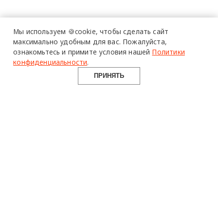
Мы используем 🍪cookie,
чтобы сделать сайт
максимально удобным для вас.
Пожалуйста,
ознакомьтесь и примите условия нашей
Политики
конфиденциальности
.
ПРИНЯТЬ
design mate
Design Mate - независимое интернет издание о дизайне во
всех его проявлениях. Создаем авторский контент для
дизайнеров, архитекторов и всех неравнодушных к
красоте с 2016 года.