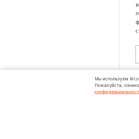
в
п
ф
с
Мы используем 🍪co
Пожалуйста, ознако
конфиденциальнос