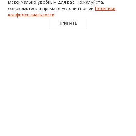
максимально удобным для вас.
Пожалуйста,
ознакомьтесь и примите условия нашей
Политики
конфиденциальности
.
ПРИНЯТЬ
design mate
Design Mate - независимое интернет издание о дизайне во
всех его проявлениях. Создаем авторский контент для
дизайнеров, архитекторов и всех неравнодушных к
красоте с 2016 года.
© 2016-2026 Все права защищены
О ПРОЕКТЕ
РУБРИКИ
СОЦСЕТИ