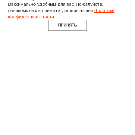
максимально удобным для вас.
Пожалуйста,
ознакомьтесь и примите условия нашей
Политики
конфиденциальности
.
ПРИНЯТЬ
design mate
Design Mate - независимое интернет издание о дизайне во
всех его проявлениях. Создаем авторский контент для
дизайнеров, архитекторов и всех неравнодушных к
красоте с 2016 года.
© 2016-2026 Все права защищены