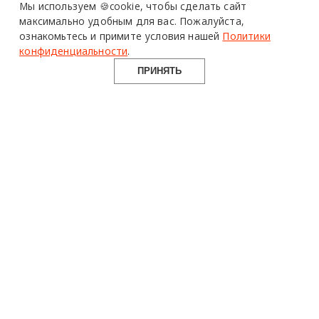
Мы используем 🍪cookie,
чтобы сделать сайт
максимально удобным для вас.
Пожалуйста,
ознакомьтесь и примите условия нашей
Политики
конфиденциальности
.
ПРИНЯТЬ
design mate
Design Mate - независимое интернет издание о дизайне во
всех его проявлениях. Создаем авторский контент для
дизайнеров, архитекторов и всех неравнодушных к
красоте с 2016 года.
© 2016-2026 Все права защищены