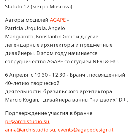
Statuto 12 (метро Moscova).
Авторы моделей
AGAPE
-
Patricia Urquiola, Angelo
Mangiarotti, Konstantin Grcic и другие
легендарные архитекторы и предметные
дизайнеры. В этом году начинается
сотрудничество AGAPE cо студией NERI & HU.
6 Апреля с 10.30 - 12.30 - Бранч , посвященный
40-летию творческой
деятельности бразильского архитектора
Marcio Kogan, дизайнера ванны "на двоих" DR .
Подтверждение участия в бранче
pr@archistudio.su
,
anna@archistudio.su
,
events@agapedesign.it