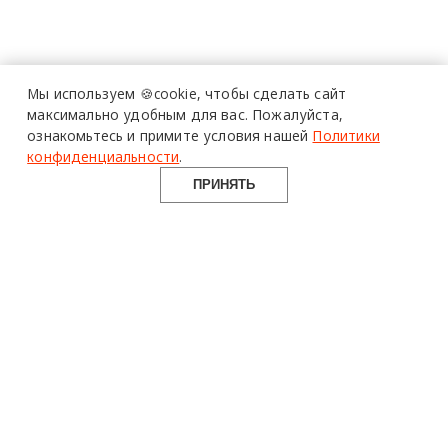
Мы используем 🍪cookie,
чтобы сделать сайт
максимально удобным для вас.
Пожалуйста,
ознакомьтесь и примите условия нашей
Политики
конфиденциальности
.
ПРИНЯТЬ
design mate
Design Mate - независимое интернет издание о дизайне во
всех его проявлениях. Создаем авторский контент для
дизайнеров, архитекторов и всех неравнодушных к