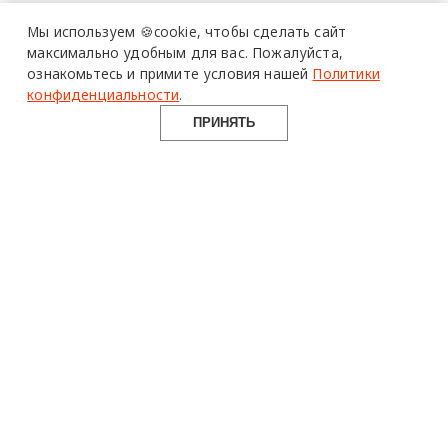
Мы используем 🍪cookie,
чтобы сделать сайт
максимально удобным для вас.
Пожалуйста,
ознакомьтесь и примите условия нашей
Политики
конфиденциальности
.
ПРИНЯТЬ
design mate
Design Mate - независимое интернет издание о дизайне во
всех его проявлениях. Создаем авторский контент для
дизайнеров, архитекторов и всех неравнодушных к
красоте с 2016 года.
© 2016-2026 Все права защищены