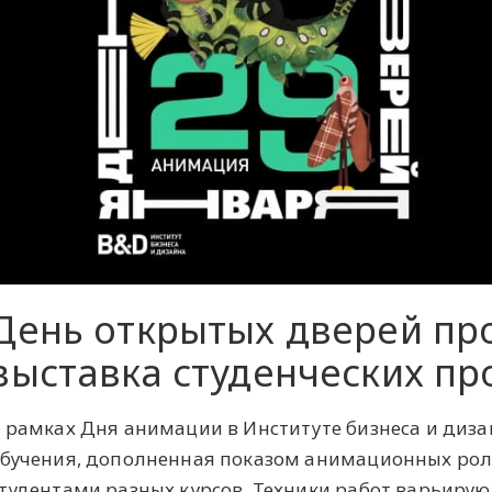
День открытых дверей пр
выставка студенческих пр
 рамках Дня анимации в Институте бизнеса и диз
бучения, дополненная показом анимационных ро
тудентами разных курсов. Техники работ варьирую