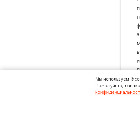
п
п
ф
а
м
в
и
п
Мы используем 🍪co
Пожалуйста, ознако
конфиденциальнос