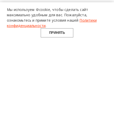
Мы используем 🍪cookie,
чтобы сделать сайт
максимально удобным для вас.
Пожалуйста,
ознакомьтесь и примите условия нашей
Политики
конфиденциальности
.
ПРИНЯТЬ
design mate
Design Mate - независимое интернет издание о дизайне во
всех его проявлениях. Создаем авторский контент для
дизайнеров, архитекторов и всех неравнодушных к
красоте с 2016 года.
© 2016-2026 Все права защищены