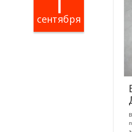
1
сентября
В
п
э