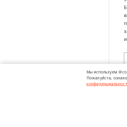
Б
в
п
з
и
Мы используем 🍪co
Пожалуйста, ознако
конфиденциальнос