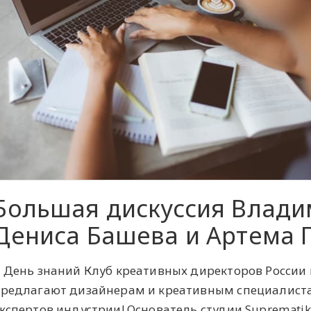
Большая дискуссия Влади
Дениса Башева и Артема 
 День знаний Клуб креативных директоров России
редлагают дизайнерам и креативным специалиста
кспертов индустрии! Основатель студии Supremat