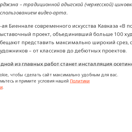
рджэна – традиционной адыгской (черкесской) циновк
спользованием видео-арта.
-ая Биеннале современного искусства Кавказа «В 
ыставочный проект, объединивший больше 100 худ
бещают представить максимально широкий срез,
удожников – от классиков до дебютных проектов.
дной из главных работ станет инсталляция осетин
освященная памяти жертв бесланской трагедии и
okie,
чтобы сделать сайт
максимально удобным для вас.
становленного в Турции. Также на выставке появи
мьтесь и примите условия нашей
Политики
ти
.
DÎNTRÏ Магомедова, который создаст новую работ
RTPLAY.
первые в контексте термина «северо-кавказский m
звестные авторы – Адиль Астемиров, Ирина Гусейн
рослав Бройтман, Тимур Сулейманов, в свое врем