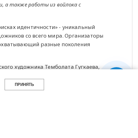
и, а также работы из войлока с
поисках идентичности» - уникальный
ожников со всего мира. Организаторы
 охватывающий разные поколения
ского художника Темболата Гугкаева,
 созданная по мотивам мемориала,
тся «живое» граффити художника Руслана
ПРИНЯТЬ
у в дни Биеннале, расписав территорию
odern art» будут представлены всемирно
ова, Андрей Колкутин, Руслан Цримов,
я объединённые творческими поисками в