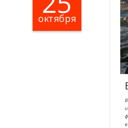
25
октября
В
и
ф
в