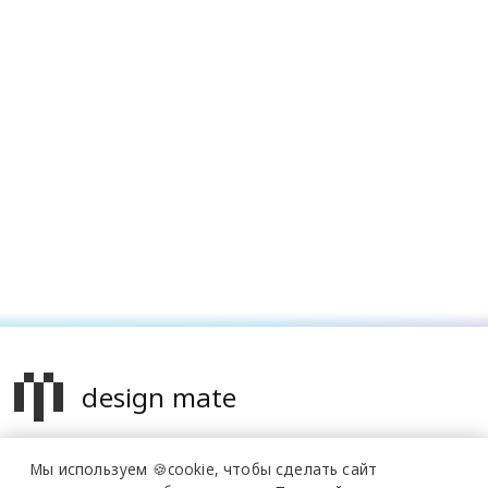
design mate
Design Mate - независимое интернет издание о дизайне во
Мы используем 🍪cookie,
чтобы сделать сайт
всех его проявлениях. Создаем авторский контент для