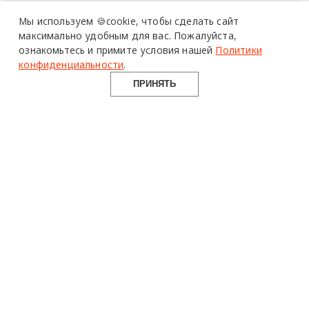
Мы используем 🍪cookie,
чтобы сделать сайт
максимально удобным для вас.
Пожалуйста,
ознакомьтесь и примите условия нашей
Политики
конфиденциальности
.
ПРИНЯТЬ
design mate
Design Mate - независимое интернет издание о дизайне во
всех его проявлениях. Создаем авторский контент для
дизайнеров, архитекторов и всех неравнодушных к
красоте с 2016 года.
© 2016-2026 Все права защищены