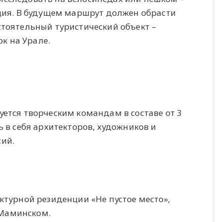
ация. В будущем маршрут должен обрасти
стоятельный туристический объект –
к на Урале.
ется творческим командам в составе от 3
ь в себя архитекторов, художников и
ий.
ктурной резиденции «Не пустое место»,
е Маминском.