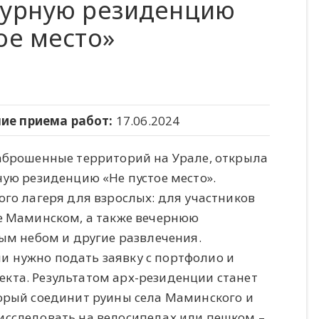
турную резиденцию
ое место»
ие приема работ:
17.06.2024
аброшенные территорий на Урале, открыла
ую резиденцию «Не пустое место».
го лагеря для взрослых: для участников
е Маминском, а также вечернюю
ым небом и другие развлечения.
 нужно подать заявку с портфолио и
кта. Результатом арх-резиденции станет
орый соединит руины села Маминского и
исследовать на велосипедах или пешком –