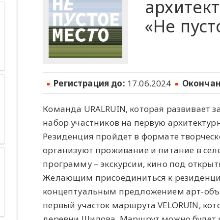
архитек
«Не пуст
Регистрация до:
17.06.2024
Окончан
Команда URALRUIN, которая развивает з
набор участников на первую архитектурн
Резиденция пройдет в формате творческо
организуют проживание и питание в сел
программу – экскурсии, кино под открыт
Желающим присоединиться к резиденции
концептуальным предложением арт-объе
первый участок маршрута VELORUIN, кот
деревни Шилова. Маршрут можно будет 