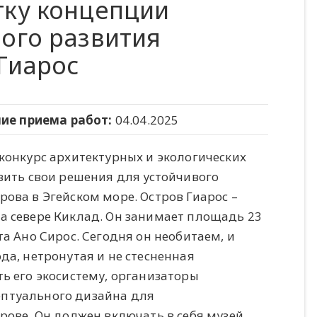
тку концепции
ого развития
Гиарос
ие приема работ:
04.04.2025
конкурс архитектурных и экологических
вить свои решения для устойчивого
ова в Эгейском море. Остров Гиарос –
а севере Киклад. Он занимает площадь 23
а Ано Сирос. Сегодня он необитаем, и
да, нетронутая и не стесненная
ь его экосистему, организаторы
птуального дизайна для
рове. Он должен включать в себя музей,