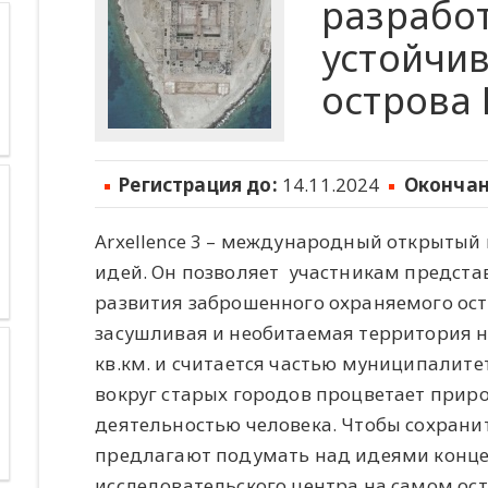
разрабо
устойчив
острова 
Регистрация до:
14.11.2024
Окончан
Arxellence 3 – международный открытый 
идей. Он позволяет участникам предста
развития заброшенного охраняемого остр
засушливая и необитаемая территория н
кв.км. и считается частью муниципалитет
вокруг старых городов процветает приро
деятельностью человека. Чтобы сохранит
предлагают подумать над идеями конце
исследовательского центра на самом ост