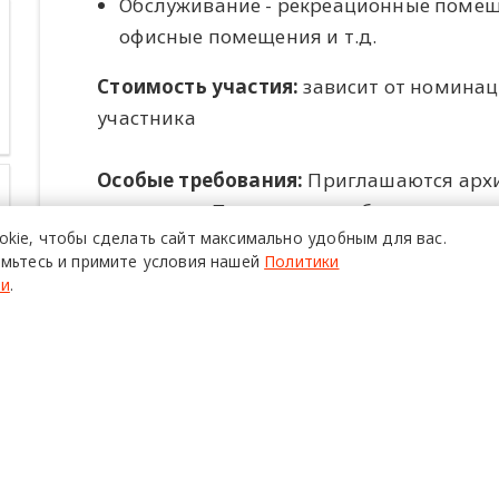
Обслуживание - рекреационные помещ
офисные помещения и т.д.
Стоимость участия:
зависит от номинац
участника
Особые требования:
Приглашаются архит
желающие. Проекты могут быть предст
okie,
чтобы сделать сайт
максимально удобным для вас.
группой (не более 4 человек).Регистраци
мьтесь и примите условия нашей
Политики
участников. Он увеличивается в зависим
ти
.
зависимости от количества регистраций 
Всего до последнего срока регистрации 
Если конкурс достигает общего количест
человек (команд), то регистрация будет
размере 20 000 USD.Чем раньше вы зарег
платить в качестве сборов. Чем больше к
будет призовой фонд.