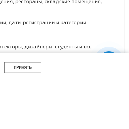
ения, рестораны, складские помещения,
ии, даты регистрации и категории
екторы, дизайнеры, студенты и все
авлены индивидуальным участником или
онный взнос зависит от количества
ПРИНЯТЬ
ости от количества регистраций и в
призовой фонд также будет увеличиваться.
на конкурс может быть принято 500 заявок.
ва зарегистрированных заявок в 500
 закрыта при общем призовом фонде в
истрируетесь, тем меньше вы будете
оманд будет участвовать , тем больше