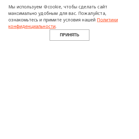
Мы используем 🍪cookie,
чтобы сделать сайт
максимально удобным для вас.
Пожалуйста,
ознакомьтесь и примите условия нашей
Политики
конфиденциальности
.
ПРИНЯТЬ
design mate
Design Mate - независимое интернет издание о дизайне во
всех его проявлениях. Создаем авторский контент для
дизайнеров, архитекторов и всех неравнодушных к
красоте с 2016 года.
© 2016-2026 Все права защищены