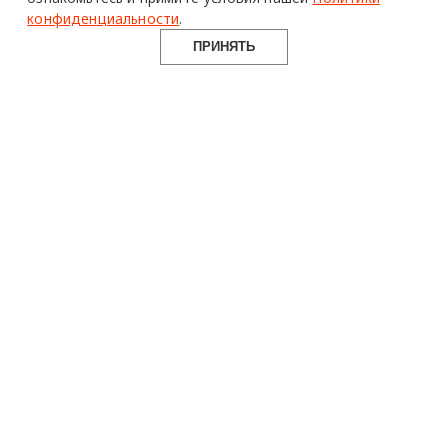
конфиденциальности
.
ПРИНЯТЬ
design mate
Design Mate - независимое интернет издание о дизайне во
всех его проявлениях. Создаем авторский контент для
дизайнеров, архитекторов и всех неравнодушных к
красоте с 2016 года.
© 2016-2026 Все права защищены
О ПРОЕКТЕ
РУБРИКИ
СОЦСЕТИ
Команда
Читать
Telegram