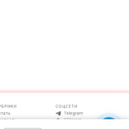
УБРИКИ
СОЦСЕТИ
итать
Telegram
мотреть
100gram
ойти
Pinterest