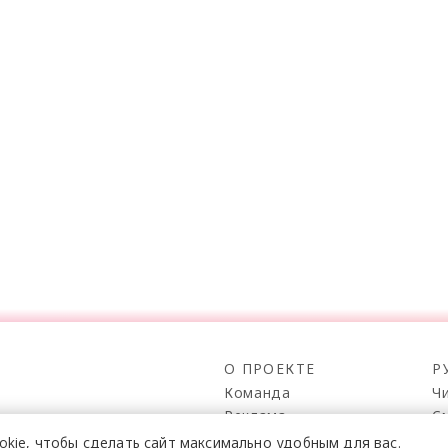
О ПРОЕКТЕ
Р
Команда
Ч
Реклама
С
о всех его
Mediakit
П
в,
okie,
чтобы сделать сайт
максимально удобным для вас.