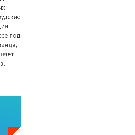
ых
вудские
ции
все под
ренда,
лняет
а.