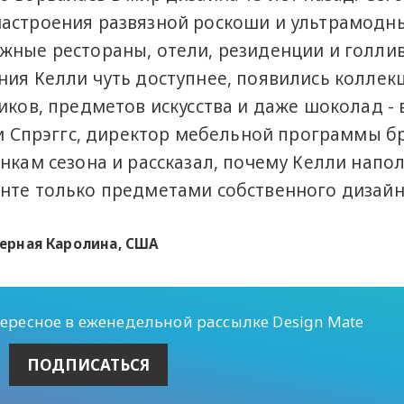
настроения развязной роскоши и ультрамодн
жные рестораны, отели, резиденции и голли
ния Келли чуть доступнее, появились коллек
иков, предметов искусства и даже шоколад - 
нди Спрэггс, директор мебельной программы б
нкам сезона и рассказал, почему Келли напо
нте только предметами собственного дизайн
еверная Каролина, США
тересное в еженедельной рассылке Design Mate