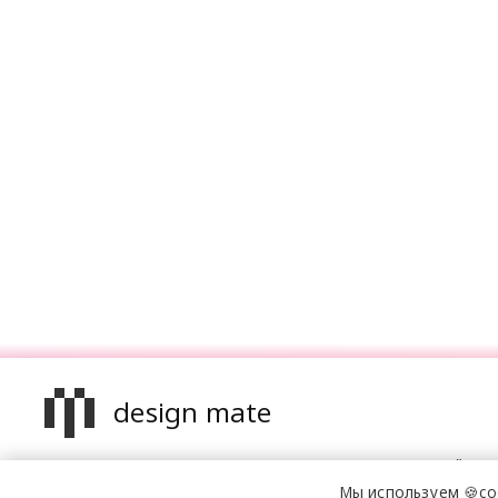
design mate
Design Mate - независимое интернет издание о дизайне в
проявлениях. Создаем авторский контент для дизайнеро
Мы используем 🍪co